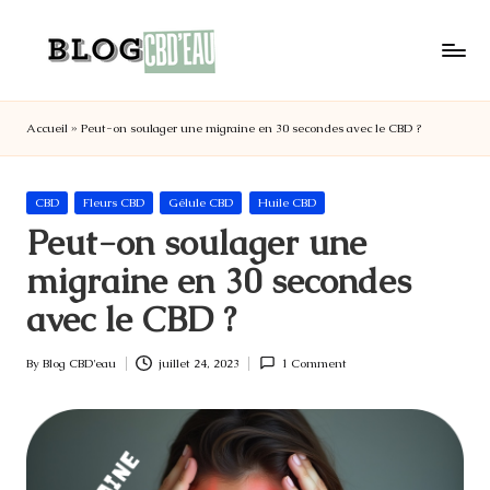
Skip
to
B
Votre
content
l
adresse
Accueil
»
Peut-on soulager une migraine en 30 secondes avec le CBD ?
o
CBD
en
g
France
C
Posted
CBD
Fleurs CBD
Gélule CBD
Huile CBD
CBD'eau
B
in
Peut-on soulager une
D
migraine en 30 secondes
'e
avec le CBD ?
a
u
By
Blog CBD'eau
juillet 24, 2023
1 Comment
Posted
by