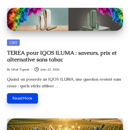
Posted
CBD
in
TEREA pour IQOS ILUMA : saveurs, prix et
alternative sans tabac
By
Ufuk Toprak
juin 22, 2026
Posted
by
Quand on possede un IQOS ILUMA, une question revient sans
cesse : quels sticks utiliser…
Read More