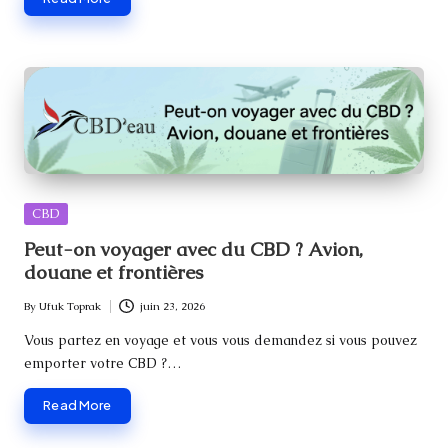
Posted
CBD
in
Peut-on voyager avec du CBD ? Avion,
douane et frontières
By
Ufuk Toprak
juin 23, 2026
Posted
by
Vous partez en voyage et vous vous demandez si vous pouvez
emporter votre CBD ?…
Read More