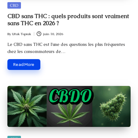
Posted
CBD
in
CBD sans THC : quels produits sont vraiment
sans THC en 2026 ?
By
Ufuk Toprak
juin 10, 2026
Posted
by
Le CBD sans THC est l'une des questions les plus fréquentes
chez les consommateurs de…
Read More