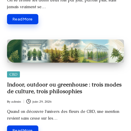
jamais vraiment se…
Read More
Posted
CBD
in
Indoor, outdoor ou greenhouse : trois modes
de culture, trois philosophies
By
admin
juin 29, 2026
Posted
by
Quand on découvre l'univers des fleurs de CBD, une mention
revient sans cesse sur les…
Read More