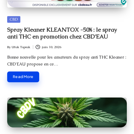
Posted
CBD
in
Spray Kleaner KLEANTOX -50% : le spray
anti THC en promotion chez CBD’EAU
By
Ufuk Toprak
juin 10, 2026
Posted
by
Bonne nouvelle pour les amateurs du spray anti THC Kleaner :
CBD'EAU propose en ce…
Read More