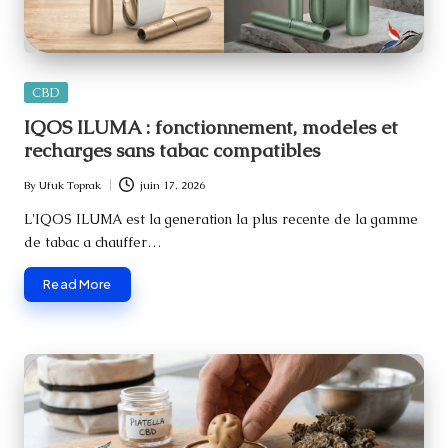
Posted
CBD
in
IQOS ILUMA : fonctionnement, modeles et
recharges sans tabac compatibles
By
Ufuk Toprak
juin 17, 2026
Posted
by
L'IQOS ILUMA est la generation la plus recente de la gamme
de tabac a chauffer…
Read More