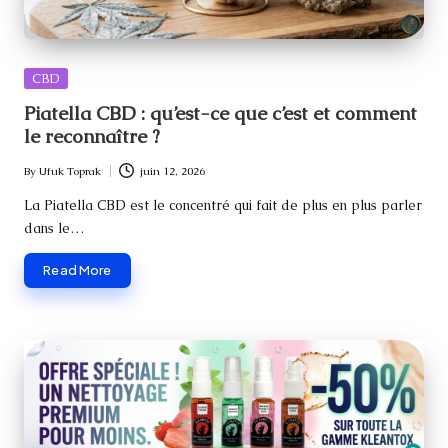
Posted
CBD
in
Piatella CBD : qu’est-ce que c’est et comment
le reconnaître ?
By
Ufuk Toprak
juin 12, 2026
Posted
by
La Piatella CBD est le concentré qui fait de plus en plus parler
dans le…
Read More