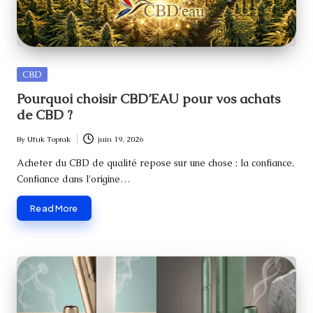
Posted
CBD
in
Pourquoi choisir CBD’EAU pour vos achats
de CBD ?
By
Ufuk Toprak
juin 19, 2026
Posted
by
Acheter du CBD de qualité repose sur une chose : la confiance.
Confiance dans l'origine…
Read More