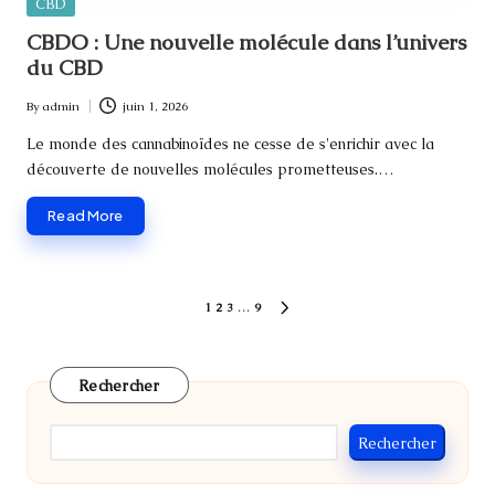
Posted
CBD
in
CBDO : Une nouvelle molécule dans l’univers
du CBD
By
admin
juin 1, 2026
Posted
by
Le monde des cannabinoïdes ne cesse de s'enrichir avec la
découverte de nouvelles molécules prometteuses.…
Read More
Pagination
1
2
3
…
9
NEXT
des
PAGE
publications
Rechercher
Rechercher