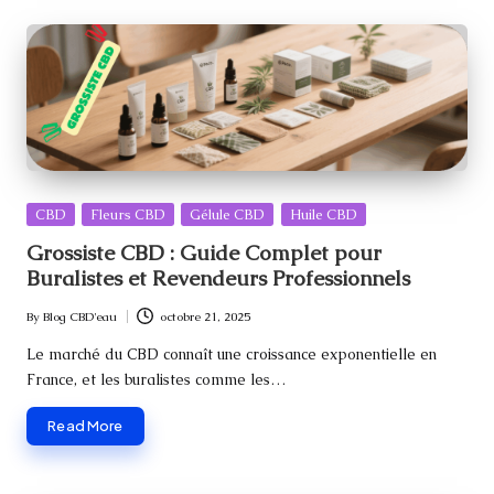
Posted
CBD
Fleurs CBD
Gélule CBD
Huile CBD
in
Grossiste CBD : Guide Complet pour
Buralistes et Revendeurs Professionnels
By
Blog CBD'eau
octobre 21, 2025
Posted
by
Le marché du CBD connaît une croissance exponentielle en
France, et les buralistes comme les…
Read More