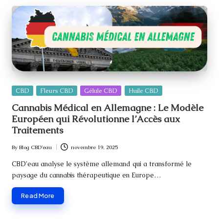
Posted
CBD
Fleurs CBD
Gélule CBD
Huile CBD
in
Cannabis Médical en Allemagne : Le Modèle
Européen qui Révolutionne l’Accès aux
Traitements
By
Blog CBD'eau
novembre 19, 2025
Posted
by
CBD'eau analyse le système allemand qui a transformé le
paysage du cannabis thérapeutique en Europe…
Read More