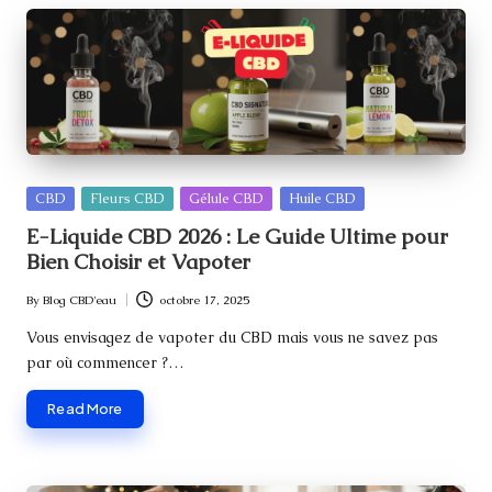
Posted
CBD
Fleurs CBD
Gélule CBD
Huile CBD
in
E-Liquide CBD 2026 : Le Guide Ultime pour
Bien Choisir et Vapoter
By
Blog CBD'eau
octobre 17, 2025
Posted
by
Vous envisagez de vapoter du CBD mais vous ne savez pas
par où commencer ?…
Read More