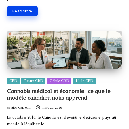
Read More
Posted
CBD
Fleurs CBD
Gélule CBD
Huile CBD
in
Cannabis médical et économie : ce que le
modèle canadien nous apprend
By
Blog CBD'eau
mars 25, 2026
Posted
by
En octobre 2018, le Canada est devenu le deuxième pays au
monde à légaliser le…