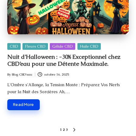
Posted
CBD
Fleurs CBD
Gélule CBD
Huile CBD
in
Nuit d’Halloween : -30% Exceptionnel chez
CBD’eau pour une Détente Maximale.
By
Blog CBD'eau
octobre 16, 2025
Posted
by
L'Ombre s'Allonge, la Tension Monte : Préparez Vos Nerfs
pour la Nuit des Sorcières Ah,…
Read More
Pagination
1
2
3
NEXT