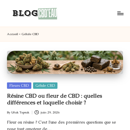
Skip
to
B
Votre
content
l
adresse
Accueil
»
Gélule CBD
o
CBD
en
g
France
C
CBD'eau
B
D
'e
a
Posted
Fleurs CBD
Gélule CBD
u
in
Résine CBD ou fleur de CBD : quelles
différences et laquelle choisir ?
By
Ufuk Toprak
juin 29, 2026
Posted
by
Fleur ou résine ? C'est l'une des premières questions que se
pose tout amateur de…