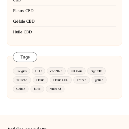
CBD
Fleurs CBD
Gélule CBD
Huile CBD
Tags
Bougies
CBD
cbd2025
CBDeau
cigarette
fleurcbd
Fleurs
Fleurs CBD
France
gelule
Gélule
huile
huilecbd