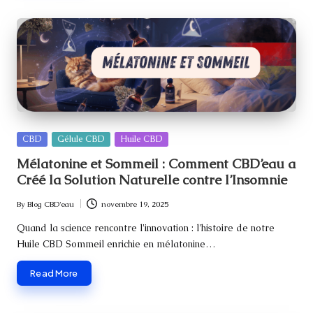
Posted
CBD
Gélule CBD
Huile CBD
in
Mélatonine et Sommeil : Comment CBD’eau a
Créé la Solution Naturelle contre l’Insomnie
By
Blog CBD'eau
novembre 19, 2025
Posted
by
Quand la science rencontre l'innovation : l'histoire de notre
Huile CBD Sommeil enrichie en mélatonine…
Read More