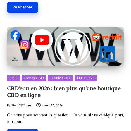
Read More
Posted
CBD
Fleurs CBD
Gélule CBD
Huile CBD
in
CBD’eau en 2026 : bien plus qu’une boutique
CBD en ligne
By
Blog CBD'eau
mars 25, 2026
Posted
by
On nous pose souvent la question : "Je vous ai vus quelque part,
mais où…