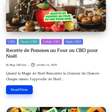
Posted
CBD
Fleurs CBD
Gélule CBD
Huile CBD
in
Recette de Pommes au Four au CBD pour
Noël
By
Blog CBD'eau
octobre 16, 2025
Posted
by
Quand la Magie de Noël Rencontre la Douceur du Chanvre
Chaque année, l'approche de Noël…
Read More