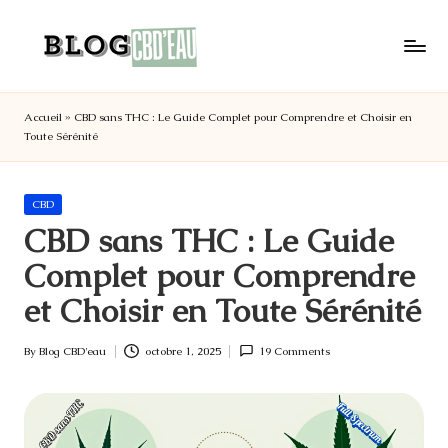
Skip
to
B
Votre
content
l
adresse
Accueil
»
CBD sans THC : Le Guide Complet pour Comprendre et Choisir en
o
CBD
Toute Sérénité
en
g
France
C
CBD'eau
B
Posted
CBD
in
D
CBD sans THC : Le Guide
'e
Complet pour Comprendre
a
et Choisir en Toute Sérénité
u
By
Blog CBD'eau
octobre 1, 2025
19 Comments
Posted
by